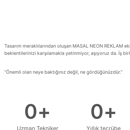
Tasarım meraklılarından oluşan MASAL NEON REKLAM ekibi
beklentilerinizi karşılamakla yetinmiyor, aşıyoruz da. İş birl
“Önemli olan neye baktığınız değil, ne gördüğünüzdür.”
0
+
0
+
Uzman Tekniker
Yıllık tecrübe