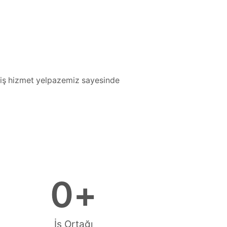
iş hizmet yelpazemiz sayesinde
0
+
İş Ortağı