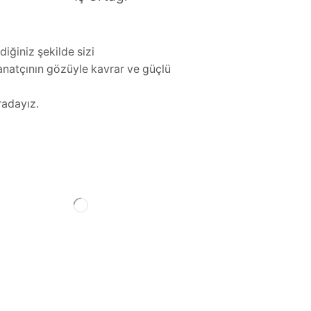
iğiniz şekilde sizi
natçının gözüyle kavrar ve güçlü
radayız.