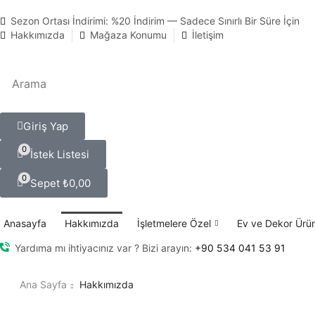
Sezon Ortası İndirimi: %20 İndirim — Sadece Sınırlı Bir Süre İçin
Hakkımızda
Mağaza Konumu
İletişim
Giriş Yap
0
İstek Listesi
0
Sepet
₺
0,00
Anasayfa
Hakkımızda
İşletmelere Özel
Ev ve Dekor Ürün
Yardıma mı ihtiyacınız var ? Bizi arayın:
+90 534 041 53 91
Ana Sayfa
Hakkımızda