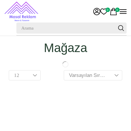
0
0
Mağaza