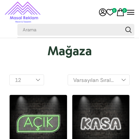
0
0
Mağaza